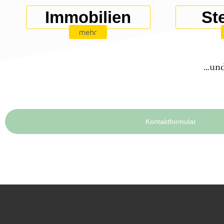
Immobilien
St
mehr
…und 
Kontaktformular