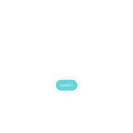
Nichts Dabei?
HIER FINDEST DU MEHR
mehr